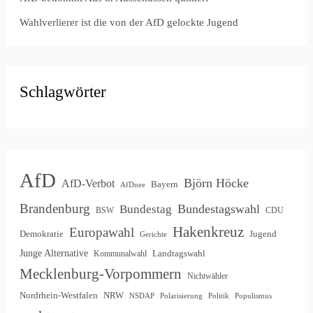
Wahlverlierer ist die von der AfD gelockte Jugend
Schlagwörter
AfD
Björn Höcke
AfD-Verbot
Bayern
AfDnee
Brandenburg
Bundestagswahl
Bundestag
BSW
CDU
Hakenkreuz
Europawahl
Demokratie
Jugend
Gerichte
Junge Alternative
Landtagswahl
Kommunalwahl
Mecklenburg-Vorpommern
Nichtwähler
Nordrhein-Westfalen
NRW
NSDAP
Polarisierung
Politik
Populismus