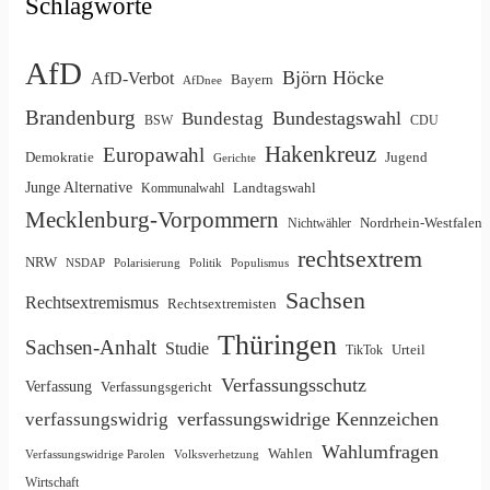
Schlagworte
AfD
Björn Höcke
AfD-Verbot
Bayern
AfDnee
Brandenburg
Bundestagswahl
Bundestag
BSW
CDU
Hakenkreuz
Europawahl
Demokratie
Jugend
Gerichte
Junge Alternative
Landtagswahl
Kommunalwahl
Mecklenburg-Vorpommern
Nordrhein-Westfalen
Nichtwähler
rechtsextrem
NRW
NSDAP
Polarisierung
Politik
Populismus
Sachsen
Rechtsextremismus
Rechtsextremisten
Thüringen
Sachsen-Anhalt
Studie
Urteil
TikTok
Verfassungsschutz
Verfassung
Verfassungsgericht
verfassungswidrige Kennzeichen
verfassungswidrig
Wahlumfragen
Wahlen
Verfassungswidrige Parolen
Volksverhetzung
Wirtschaft