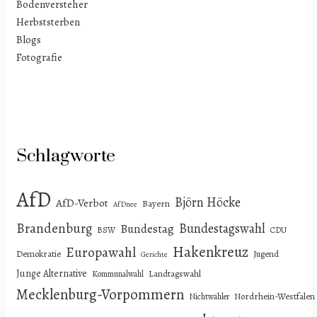
Bodenversteher
Herbststerben
Blogs
Fotografie
Schlagworte
AfD
Björn Höcke
AfD-Verbot
Bayern
AfDnee
Brandenburg
Bundestagswahl
Bundestag
BSW
CDU
Hakenkreuz
Europawahl
Demokratie
Jugend
Gerichte
Junge Alternative
Landtagswahl
Kommunalwahl
Mecklenburg-Vorpommern
Nordrhein-Westfalen
Nichtwähler