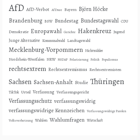
AfD
Björn Höcke
AfD-Verbot
Bayern
AfDnee
Brandenburg
Bundestagswahl
Bundestag
BSW
CDU
Hakenkreuz
Europawahl
Demokratie
Jugend
Gerichte
Junge Alternative
Landtagswahl
Kommunalwahl
Mecklenburg-Vorpommern
Nichtwähler
Nordrhein-Westfalen
NRW
NSDAP
Polarisierung
Politik
Populismus
rechtsextrem
Rechtsextremismus
Rechtsextremisten
Thüringen
Sachsen
Sachsen-Anhalt
Studie
Verfassung
Urteil
Verfassungsgericht
TikTok
Verfassungsschutz
verfassungswidrig
verfassungswidrige Kennzeichen
Verfassungswidrige Parolen
Wahlumfragen
Wahlen
Wirtschaft
Volksverhetzung