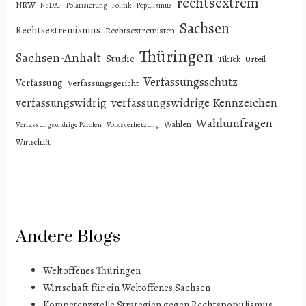
rechtsextrem
NRW
NSDAP
Polarisierung
Politik
Populismus
Sachsen
Rechtsextremismus
Rechtsextremisten
Thüringen
Sachsen-Anhalt
Studie
Urteil
TikTok
Verfassungsschutz
Verfassung
Verfassungsgericht
verfassungswidrige Kennzeichen
verfassungswidrig
Wahlumfragen
Wahlen
Verfassungswidrige Parolen
Volksverhetzung
Wirtschaft
Andere Blogs
Weltoffenes Thüringen
Wirtschaft für ein Weltoffenes Sachsen
Kompetenzstelle Strategien gegen Rechtspopulismus