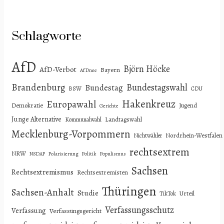
Schlagworte
AfD
Björn Höcke
AfD-Verbot
Bayern
AfDnee
Brandenburg
Bundestagswahl
Bundestag
BSW
CDU
Hakenkreuz
Europawahl
Demokratie
Jugend
Gerichte
Junge Alternative
Landtagswahl
Kommunalwahl
Mecklenburg-Vorpommern
Nordrhein-Westfalen
Nichtwähler
rechtsextrem
NRW
NSDAP
Polarisierung
Politik
Populismus
Sachsen
Rechtsextremismus
Rechtsextremisten
Thüringen
Sachsen-Anhalt
Studie
Urteil
TikTok
Verfassungsschutz
Verfassung
Verfassungsgericht