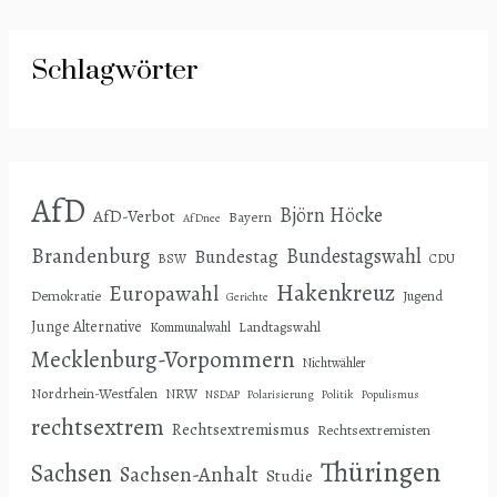
Schlagwörter
AfD
Björn Höcke
AfD-Verbot
Bayern
AfDnee
Brandenburg
Bundestagswahl
Bundestag
BSW
CDU
Hakenkreuz
Europawahl
Demokratie
Jugend
Gerichte
Junge Alternative
Landtagswahl
Kommunalwahl
Mecklenburg-Vorpommern
Nichtwähler
Nordrhein-Westfalen
NRW
NSDAP
Polarisierung
Politik
Populismus
rechtsextrem
Rechtsextremismus
Rechtsextremisten
Thüringen
Sachsen
Sachsen-Anhalt
Studie