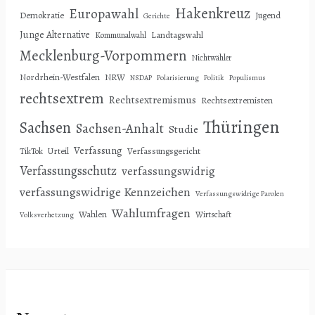
Hakenkreuz
Europawahl
Demokratie
Jugend
Gerichte
Junge Alternative
Landtagswahl
Kommunalwahl
Mecklenburg-Vorpommern
Nichtwähler
Nordrhein-Westfalen
NRW
NSDAP
Polarisierung
Politik
Populismus
rechtsextrem
Rechtsextremismus
Rechtsextremisten
Thüringen
Sachsen
Sachsen-Anhalt
Studie
Verfassung
Urteil
Verfassungsgericht
TikTok
Verfassungsschutz
verfassungswidrig
verfassungswidrige Kennzeichen
Verfassungswidrige Parolen
Wahlumfragen
Wahlen
Wirtschaft
Volksverhetzung