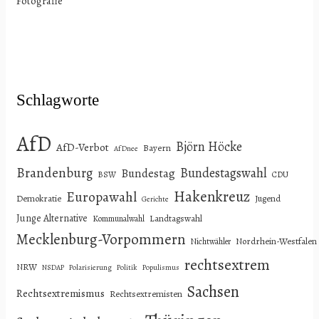
Fotografie
Schlagworte
AfD
Björn Höcke
AfD-Verbot
Bayern
AfDnee
Brandenburg
Bundestagswahl
Bundestag
BSW
CDU
Hakenkreuz
Europawahl
Demokratie
Jugend
Gerichte
Junge Alternative
Landtagswahl
Kommunalwahl
Mecklenburg-Vorpommern
Nordrhein-Westfalen
Nichtwähler
rechtsextrem
NRW
NSDAP
Polarisierung
Politik
Populismus
Sachsen
Rechtsextremismus
Rechtsextremisten