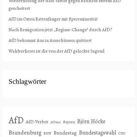
Wiederholung der Nazi-Hetze gegen Bauhaus seitens AfD
gescheitert
AfD im Osten Rattenfänger mit Sperrminorität
Nach Remigration jetzt „Regime-Change“ durch AfD?
AfD bekommt Aus in Ausschüssen quittiert
Wahlverlierer ist die von der AfD gelockte Jugend
Schlagwörter
AfD
Björn Höcke
AfD-Verbot
Bayern
AfDnee
Brandenburg
Bundestagswahl
Bundestag
BSW
CDU