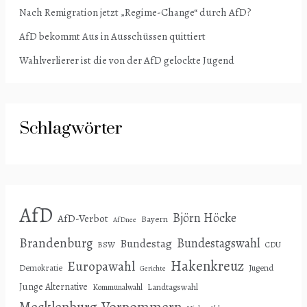
Nach Remigration jetzt „Regime-Change“ durch AfD?
AfD bekommt Aus in Ausschüssen quittiert
Wahlverlierer ist die von der AfD gelockte Jugend
Schlagwörter
AfD
Björn Höcke
AfD-Verbot
Bayern
AfDnee
Brandenburg
Bundestagswahl
Bundestag
BSW
CDU
Hakenkreuz
Europawahl
Demokratie
Jugend
Gerichte
Junge Alternative
Landtagswahl
Kommunalwahl
Mecklenburg-Vorpommern