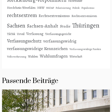
Nichtwähler
Nordrhein-Westfalen
NRW
NSDAP
Polarisierung
Politik
Populismus
rechtsextrem
Rechtsextremismus
Rechtsextremisten
Thüringen
Sachsen
Sachsen-Anhalt
Studie
Verfassung
Urteil
Verfassungsgericht
TikTok
Verfassungsschutz
verfassungswidrig
verfassungswidrige Kennzeichen
Verfassungswidrige Parolen
Wahlumfragen
Wahlen
Wirtschaft
Volksverhetzung
Passende Beiträge