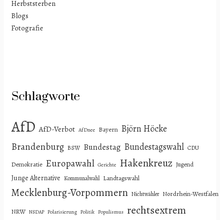
Herbststerben
Blogs
Fotografie
Schlagworte
AfD
Björn Höcke
AfD-Verbot
Bayern
AfDnee
Brandenburg
Bundestagswahl
Bundestag
BSW
CDU
Hakenkreuz
Europawahl
Demokratie
Jugend
Gerichte
Junge Alternative
Landtagswahl
Kommunalwahl
Mecklenburg-Vorpommern
Nordrhein-Westfalen
Nichtwähler
rechtsextrem
NRW
NSDAP
Polarisierung
Politik
Populismus