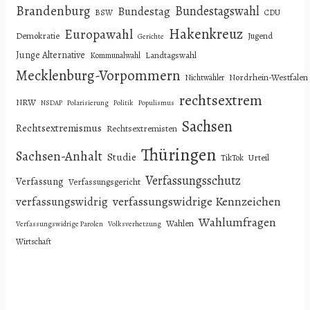
Brandenburg
Bundestagswahl
Bundestag
BSW
CDU
Hakenkreuz
Europawahl
Demokratie
Jugend
Gerichte
Junge Alternative
Landtagswahl
Kommunalwahl
Mecklenburg-Vorpommern
Nordrhein-Westfalen
Nichtwähler
rechtsextrem
NRW
NSDAP
Polarisierung
Politik
Populismus
Sachsen
Rechtsextremismus
Rechtsextremisten
Thüringen
Sachsen-Anhalt
Studie
Urteil
TikTok
Verfassungsschutz
Verfassung
Verfassungsgericht
verfassungswidrige Kennzeichen
verfassungswidrig
Wahlumfragen
Wahlen
Verfassungswidrige Parolen
Volksverhetzung
Wirtschaft