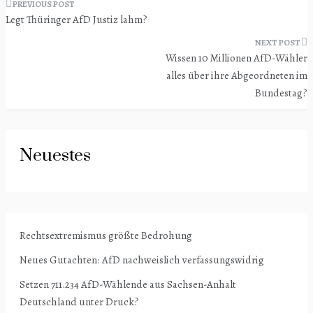
Beitragsnavigation
Legt Thüringer AfD Justiz lahm?
Wissen 10 Millionen AfD-Wähler
alles über ihre Abgeordneten im
Bundestag?
Neuestes
Rechtsextremismus größte Bedrohung
Neues Gutachten: AfD nachweislich verfassungswidrig
Setzen 711.234 AfD-Wählende aus Sachsen-Anhalt
Deutschland unter Druck?