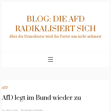
Skip
to
content
BLOG: DIE AFD
RADIKALISIERT SICH
Aber die Demokratie wird die Partei uns nicht nehmen!
AfD
AfD legt im Bund wieder zu
20. März 2025
By
Markus Schulte