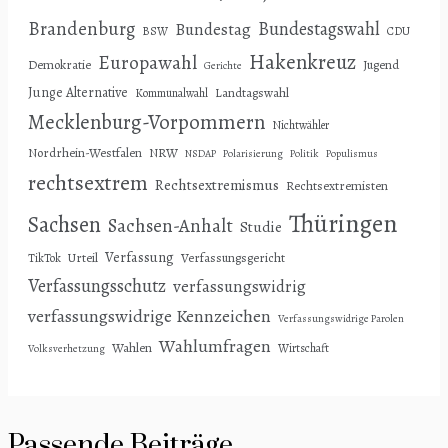
Brandenburg
Bundestagswahl
Bundestag
BSW
CDU
Hakenkreuz
Europawahl
Demokratie
Jugend
Gerichte
Junge Alternative
Landtagswahl
Kommunalwahl
Mecklenburg-Vorpommern
Nichtwähler
Nordrhein-Westfalen
NRW
NSDAP
Polarisierung
Politik
Populismus
rechtsextrem
Rechtsextremismus
Rechtsextremisten
Thüringen
Sachsen
Sachsen-Anhalt
Studie
Verfassung
Urteil
Verfassungsgericht
TikTok
Verfassungsschutz
verfassungswidrig
verfassungswidrige Kennzeichen
Verfassungswidrige Parolen
Wahlumfragen
Wahlen
Wirtschaft
Volksverhetzung
Passende Beiträge