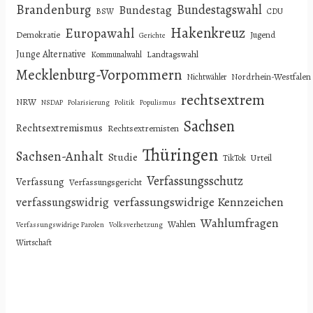
Brandenburg
Bundestagswahl
Bundestag
BSW
CDU
Hakenkreuz
Europawahl
Demokratie
Jugend
Gerichte
Junge Alternative
Landtagswahl
Kommunalwahl
Mecklenburg-Vorpommern
Nordrhein-Westfalen
Nichtwähler
rechtsextrem
NRW
NSDAP
Polarisierung
Politik
Populismus
Sachsen
Rechtsextremismus
Rechtsextremisten
Thüringen
Sachsen-Anhalt
Studie
Urteil
TikTok
Verfassungsschutz
Verfassung
Verfassungsgericht
verfassungswidrige Kennzeichen
verfassungswidrig
Wahlumfragen
Wahlen
Verfassungswidrige Parolen
Volksverhetzung
Wirtschaft