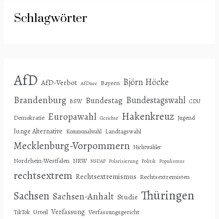
Schlagwörter
AfD
Björn Höcke
AfD-Verbot
Bayern
AfDnee
Brandenburg
Bundestagswahl
Bundestag
BSW
CDU
Hakenkreuz
Europawahl
Demokratie
Jugend
Gerichte
Junge Alternative
Landtagswahl
Kommunalwahl
Mecklenburg-Vorpommern
Nichtwähler
Nordrhein-Westfalen
NRW
NSDAP
Polarisierung
Politik
Populismus
rechtsextrem
Rechtsextremismus
Rechtsextremisten
Thüringen
Sachsen
Sachsen-Anhalt
Studie
Verfassung
Urteil
Verfassungsgericht
TikTok