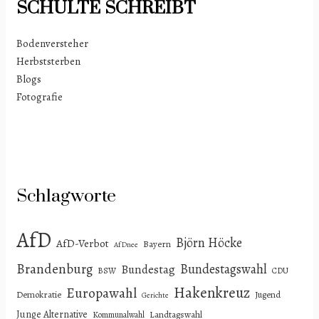
SCHULTE
SCHREIBT
Bodenversteher
Herbststerben
Blogs
Fotografie
Schlagworte
AfD
Björn Höcke
AfD-Verbot
Bayern
AfDnee
Brandenburg
Bundestagswahl
Bundestag
BSW
CDU
Hakenkreuz
Europawahl
Demokratie
Jugend
Gerichte
Junge Alternative
Landtagswahl
Kommunalwahl