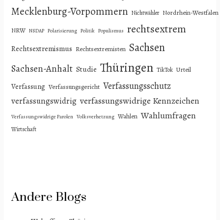
Mecklenburg-Vorpommern
Nordrhein-Westfalen
Nichtwähler
rechtsextrem
NRW
NSDAP
Polarisierung
Politik
Populismus
Sachsen
Rechtsextremismus
Rechtsextremisten
Thüringen
Sachsen-Anhalt
Studie
Urteil
TikTok
Verfassungsschutz
Verfassung
Verfassungsgericht
verfassungswidrige Kennzeichen
verfassungswidrig
Wahlumfragen
Wahlen
Verfassungswidrige Parolen
Volksverhetzung
Wirtschaft
Andere Blogs