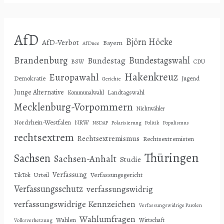
AfD
Björn Höcke
AfD-Verbot
Bayern
AfDnee
Brandenburg
Bundestagswahl
Bundestag
BSW
CDU
Hakenkreuz
Europawahl
Demokratie
Jugend
Gerichte
Junge Alternative
Landtagswahl
Kommunalwahl
Mecklenburg-Vorpommern
Nichtwähler
Nordrhein-Westfalen
NRW
NSDAP
Polarisierung
Politik
Populismus
rechtsextrem
Rechtsextremismus
Rechtsextremisten
Thüringen
Sachsen
Sachsen-Anhalt
Studie
Verfassung
Urteil
Verfassungsgericht
TikTok
Verfassungsschutz
verfassungswidrig
verfassungswidrige Kennzeichen
Verfassungswidrige Parolen
Wahlumfragen
Wahlen
Wirtschaft
Volksverhetzung