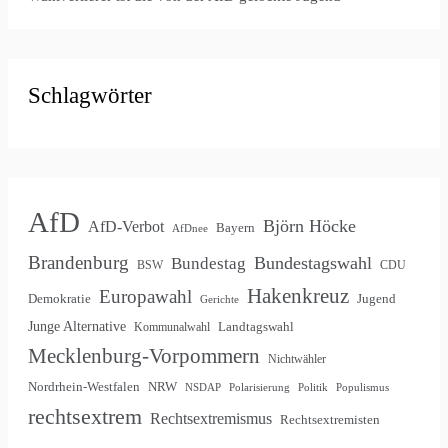
Schlagwörter
AfD
Björn Höcke
AfD-Verbot
Bayern
AfDnee
Brandenburg
Bundestagswahl
Bundestag
BSW
CDU
Hakenkreuz
Europawahl
Demokratie
Jugend
Gerichte
Junge Alternative
Landtagswahl
Kommunalwahl
Mecklenburg-Vorpommern
Nichtwähler
Nordrhein-Westfalen
NRW
NSDAP
Polarisierung
Politik
Populismus
rechtsextrem
Rechtsextremismus
Rechtsextremisten