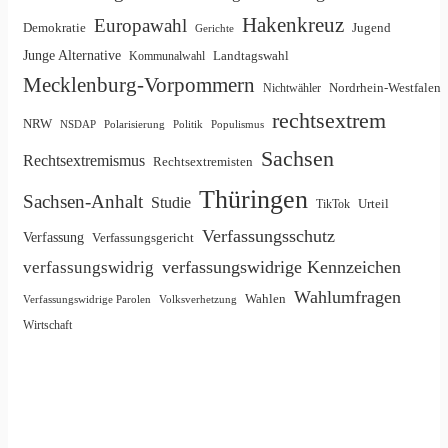
Hakenkreuz
Europawahl
Demokratie
Jugend
Gerichte
Junge Alternative
Landtagswahl
Kommunalwahl
Mecklenburg-Vorpommern
Nordrhein-Westfalen
Nichtwähler
rechtsextrem
NRW
NSDAP
Polarisierung
Politik
Populismus
Sachsen
Rechtsextremismus
Rechtsextremisten
Thüringen
Sachsen-Anhalt
Studie
Urteil
TikTok
Verfassungsschutz
Verfassung
Verfassungsgericht
verfassungswidrige Kennzeichen
verfassungswidrig
Wahlumfragen
Wahlen
Verfassungswidrige Parolen
Volksverhetzung
Wirtschaft