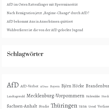
AfD im Osten Rattenfänger mit Sperrminorität
Nach Remigration jetzt „Regime-Change“ durch AfD?
AfD bekommt Aus in Ausschüssen quittiert
Wahlverlierer ist die von der AfD gelockte Jugend
Schlagwörter
AfD
Björn Höcke
Brandenbu
AfD-Verbot
Bayern
AfDnee
Mecklenburg-Vorpommern
Landtagswahl
Nordr
Nichtwähler
Thüringen
Sachsen-Anhalt
Studie
Verfas
Urteil
TikTok