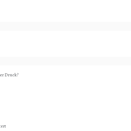
ter Druck?
tert