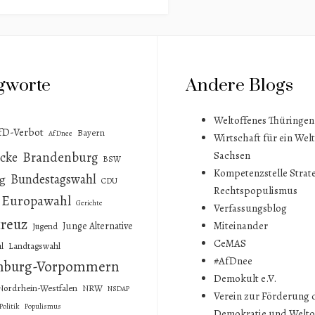
gworte
Andere Blogs
Weltoffenes Thüringen
fD-Verbot
Bayern
AfDnee
Wirtschaft für ein Wel
cke
Brandenburg
Sachsen
BSW
Kompetenzstelle Strat
Bundestagswahl
g
CDU
Rechtspopulismus
Europawahl
Gerichte
Verfassungsblog
reuz
Miteinander
Junge Alternative
Jugend
CeMAS
Landtagswahl
l
#AfDnee
nburg-Vorpommern
Demokult e.V.
Nordrhein-Westfalen
NRW
NSDAP
Verein zur Förderung 
Politik
Populismus
Demokratie und Welto