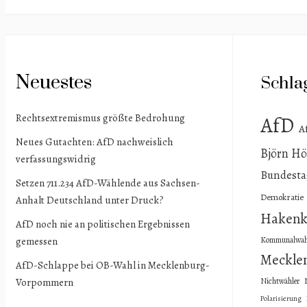
Neuestes
Schla
Rechtsextremismus größte Bedrohung
AfD
A
Neues Gutachten: AfD nachweislich
Björn Hö
verfassungswidrig
Bundesta
Setzen 711.234 AfD-Wählende aus Sachsen-
Demokratie
Anhalt Deutschland unter Druck?
Hakenk
AfD noch nie an politischen Ergebnissen
gemessen
Kommunalwah
Meckle
AfD-Schlappe bei OB-Wahl in Mecklenburg-
Vorpommern
Nichtwähler
Polarisierung