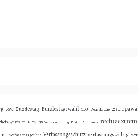
Europawa
rg
Bundestagswahl
Bundestag
Demokratie
BSW
CDU
rechtsextrem
hein-Westfalen
NRW
NSDAP
Polarisierung
Politik
Populismus
Verfassungsschutz
ve
verfassungswidrig
sung
Verfassungsgericht