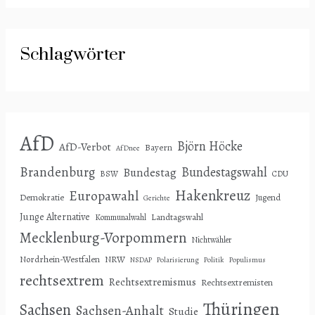
Schlagwörter
AfD
Björn Höcke
AfD-Verbot
Bayern
AfDnee
Brandenburg
Bundestagswahl
Bundestag
BSW
CDU
Hakenkreuz
Europawahl
Demokratie
Jugend
Gerichte
Junge Alternative
Landtagswahl
Kommunalwahl
Mecklenburg-Vorpommern
Nichtwähler
Nordrhein-Westfalen
NRW
NSDAP
Polarisierung
Politik
Populismus
rechtsextrem
Rechtsextremismus
Rechtsextremisten
Thüringen
Sachsen
Sachsen-Anhalt
Studie