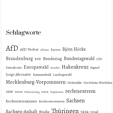
Schlagworte
AfD
Björn Höcke
AfD-Verbot
Bayern
AfDnee
Brandenburg
Bundestagswahl
Bundestag
BSW
CDU
Hakenkreuz
Europawahl
Demokratie
Jugend
Gerichte
Junge Alternative
Landtagswahl
Kommunalwahl
Mecklenburg-Vorpommern
Nordrhein-Westfalen
Nichtwähler
rechtsextrem
NRW
NSDAP
Polarisierung
Politik
Populismus
Sachsen
Rechtsextremismus
Rechtsextremisten
Thüringen
Sachsen-Anhalt
Studie
Urteil
TikTok