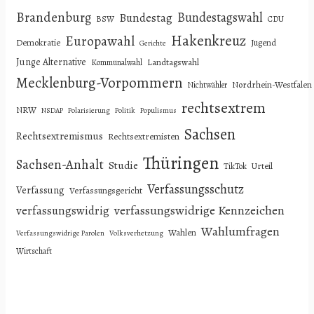
Brandenburg
Bundestagswahl
Bundestag
BSW
CDU
Hakenkreuz
Europawahl
Demokratie
Jugend
Gerichte
Junge Alternative
Landtagswahl
Kommunalwahl
Mecklenburg-Vorpommern
Nordrhein-Westfalen
Nichtwähler
rechtsextrem
NRW
NSDAP
Polarisierung
Politik
Populismus
Sachsen
Rechtsextremismus
Rechtsextremisten
Thüringen
Sachsen-Anhalt
Studie
Urteil
TikTok
Verfassungsschutz
Verfassung
Verfassungsgericht
verfassungswidrige Kennzeichen
verfassungswidrig
Wahlumfragen
Wahlen
Verfassungswidrige Parolen
Volksverhetzung
Wirtschaft