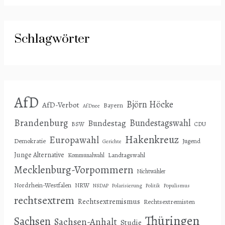
Schlagwörter
AfD
Björn Höcke
AfD-Verbot
Bayern
AfDnee
Brandenburg
Bundestagswahl
Bundestag
BSW
CDU
Hakenkreuz
Europawahl
Demokratie
Jugend
Gerichte
Junge Alternative
Landtagswahl
Kommunalwahl
Mecklenburg-Vorpommern
Nichtwähler
Nordrhein-Westfalen
NRW
NSDAP
Polarisierung
Politik
Populismus
rechtsextrem
Rechtsextremismus
Rechtsextremisten
Thüringen
Sachsen
Sachsen-Anhalt
Studie