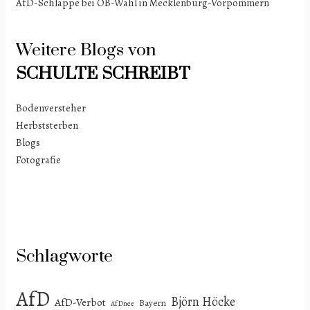
AfD-Schlappe bei OB-Wahl in Mecklenburg-Vorpommern
Weitere Blogs von
SCHULTE
SCHREIBT
Bodenversteher
Herbststerben
Blogs
Fotografie
Schlagworte
AfD
Björn Höcke
AfD-Verbot
Bayern
AfDnee