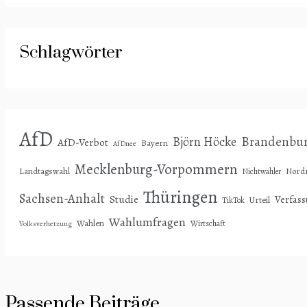
Schlagwörter
AfD
Björn Höcke
Brandenbu
AfD-Verbot
Bayern
AfDnee
Mecklenburg-Vorpommern
Landtagswahl
Nordr
Nichtwähler
Thüringen
Sachsen-Anhalt
Studie
Verfas
Urteil
TikTok
Wahlumfragen
Wahlen
Wirtschaft
Volksverhetzung
Passende Beiträge