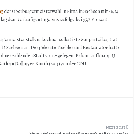
ng
der Oberbürgermeisterwahl in Pirna in Sachsen mit 38,54
ag dem vorläufigen Ergebnis zufolge bei 53,8 Prozent.
ermeister stellen. Lochner selbst ist zwar parteilos, trat
 AfD Sachsen an. Der gelernte Tischler und Restaurator hatte
hner zählenden Stadt vorne gelegen. Er kam auf knapp 33
 Kathrin Dollinger-Knuth (20,3) von der CDU.
Erfurt: Hitlergruß und verfassungsfeindliche Parolen