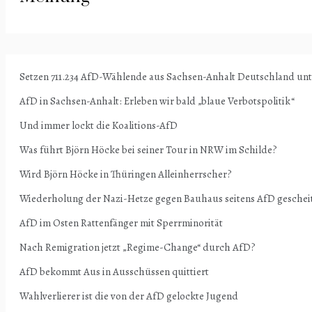
Setzen 711.234 AfD-Wählende aus Sachsen-Anhalt Deutschland un
AfD in Sachsen-Anhalt: Erleben wir bald „blaue Verbotspolitik“
Und immer lockt die Koalitions-AfD
Was führt Björn Höcke bei seiner Tour in NRW im Schilde?
Wird Björn Höcke in Thüringen Alleinherrscher?
Wiederholung der Nazi-Hetze gegen Bauhaus seitens AfD geschei
AfD im Osten Rattenfänger mit Sperrminorität
Nach Remigration jetzt „Regime-Change“ durch AfD?
AfD bekommt Aus in Ausschüssen quittiert
Wahlverlierer ist die von der AfD gelockte Jugend