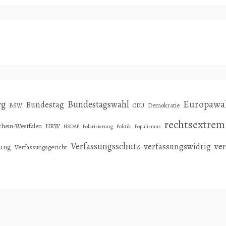
Europawa
rg
Bundestagswahl
Bundestag
Demokratie
BSW
CDU
rechtsextrem
hein-Westfalen
NRW
NSDAP
Polarisierung
Politik
Populismus
Verfassungsschutz
ve
verfassungswidrig
sung
Verfassungsgericht