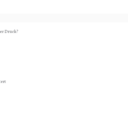
ter Druck?
tert