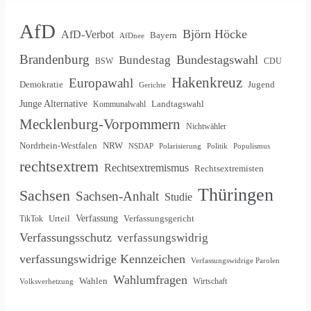
AfD
Björn Höcke
AfD-Verbot
Bayern
AfDnee
Brandenburg
Bundestagswahl
Bundestag
BSW
CDU
Hakenkreuz
Europawahl
Demokratie
Jugend
Gerichte
Junge Alternative
Landtagswahl
Kommunalwahl
Mecklenburg-Vorpommern
Nichtwähler
Nordrhein-Westfalen
NRW
NSDAP
Polarisierung
Politik
Populismus
rechtsextrem
Rechtsextremismus
Rechtsextremisten
Thüringen
Sachsen
Sachsen-Anhalt
Studie
Verfassung
Urteil
Verfassungsgericht
TikTok
Verfassungsschutz
verfassungswidrig
verfassungswidrige Kennzeichen
Verfassungswidrige Parolen
Wahlumfragen
Wahlen
Wirtschaft
Volksverhetzung