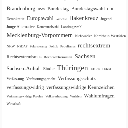
Brandenburg
Bundestagswahl
Bundestag
BSW
CDU
Hakenkreuz
Europawahl
Demokratie
Jugend
Gerichte
Junge Alternative
Landtagswahl
Kommunalwahl
Mecklenburg-Vorpommern
Nordrhein-Westfalen
Nichtwähler
rechtsextrem
NRW
NSDAP
Polarisierung
Politik
Populismus
Sachsen
Rechtsextremismus
Rechtsextremisten
Thüringen
Sachsen-Anhalt
Studie
Urteil
TikTok
Verfassungsschutz
Verfassung
Verfassungsgericht
verfassungswidrige Kennzeichen
verfassungswidrig
Wahlumfragen
Wahlen
Verfassungswidrige Parolen
Volksverhetzung
Wirtschaft