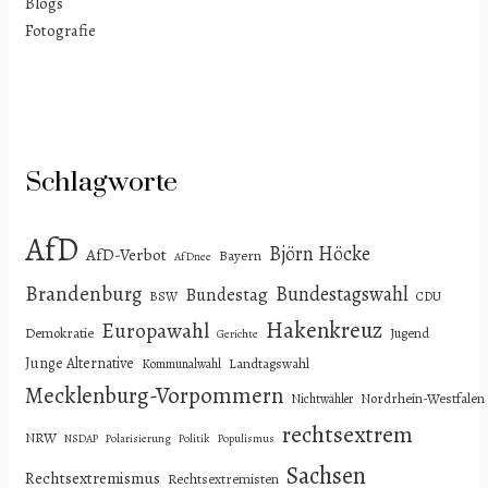
Blogs
Fotografie
Schlagworte
AfD
Björn Höcke
AfD-Verbot
Bayern
AfDnee
Brandenburg
Bundestagswahl
Bundestag
BSW
CDU
Hakenkreuz
Europawahl
Demokratie
Jugend
Gerichte
Junge Alternative
Landtagswahl
Kommunalwahl
Mecklenburg-Vorpommern
Nordrhein-Westfalen
Nichtwähler
rechtsextrem
NRW
NSDAP
Polarisierung
Politik
Populismus
Sachsen
Rechtsextremismus
Rechtsextremisten