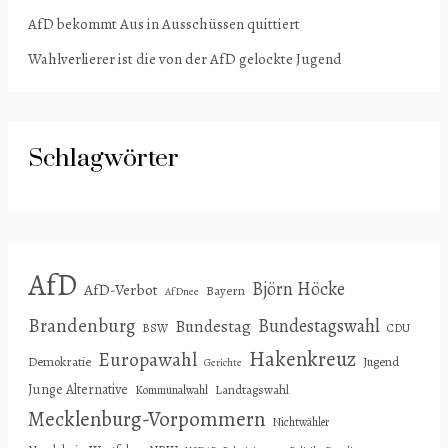
AfD bekommt Aus in Ausschüssen quittiert
Wahlverlierer ist die von der AfD gelockte Jugend
Schlagwörter
AfD
Björn Höcke
AfD-Verbot
Bayern
AfDnee
Brandenburg
Bundestagswahl
Bundestag
BSW
CDU
Hakenkreuz
Europawahl
Demokratie
Jugend
Gerichte
Junge Alternative
Landtagswahl
Kommunalwahl
Mecklenburg-Vorpommern
Nichtwähler