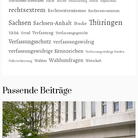
Nordrhein-Westfalen
NRW
NSDAP
Polarisierung
Politik
Populismus
rechtsextrem
Rechtsextremismus
Rechtsextremisten
Thüringen
Sachsen
Sachsen-Anhalt
Studie
Verfassung
Urteil
Verfassungsgericht
TikTok
Verfassungsschutz
verfassungswidrig
verfassungswidrige Kennzeichen
Verfassungswidrige Parolen
Wahlumfragen
Wahlen
Wirtschaft
Volksverhetzung
Passende Beiträge