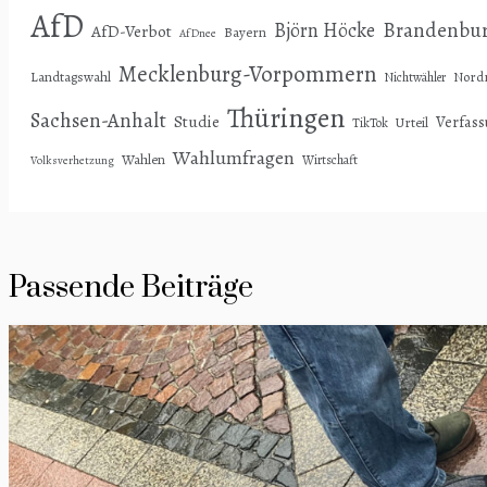
AfD
Björn Höcke
Brandenbu
AfD-Verbot
Bayern
AfDnee
Mecklenburg-Vorpommern
Landtagswahl
Nordr
Nichtwähler
Thüringen
Sachsen-Anhalt
Studie
Verfas
Urteil
TikTok
Wahlumfragen
Wahlen
Wirtschaft
Volksverhetzung
Passende Beiträge