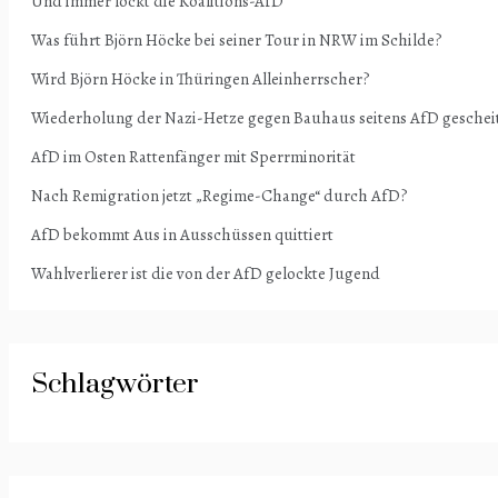
Und immer lockt die Koalitions-AfD
Was führt Björn Höcke bei seiner Tour in NRW im Schilde?
Wird Björn Höcke in Thüringen Alleinherrscher?
Wiederholung der Nazi-Hetze gegen Bauhaus seitens AfD geschei
AfD im Osten Rattenfänger mit Sperrminorität
Nach Remigration jetzt „Regime-Change“ durch AfD?
AfD bekommt Aus in Ausschüssen quittiert
Wahlverlierer ist die von der AfD gelockte Jugend
Schlagwörter