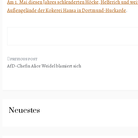
Am 1. Mai diesen Jahres schlenderten Höcke, Helferich und we
Außengelände der Kokerei Hansa in Dortmund-Huckarde
.
Beitragsnavigation
AfD-Chefin Alice Weidel blamiert sich
Neuestes