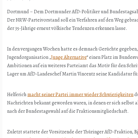
Dortmund – Dem Dortmunder AfD-Politiker und Bundestagsabg
Der NRW-Parteivorstand soll ein Verfahren auf den Weg gebrac
der 35-Jährige erneut völkische Tendenzen erkennen lasse.
In den vergangen Wochen hatte es demnach Gerüchte gegeben, 
Jugendorganisation „
Junge Alternative
“ einen Platz im Bundesv
Ambitionen auf ein weiteres Parteiamt das Motiv für den Schr
Lager um AfD-Landeschef Martin Vincentz seine Kandidatur fü
Helferich
macht seiner Partei immer wieder Schwierigkeiten
du
Nachrichten bekannt geworden waren, in denen er sich selbst al
nach der Bundestagswahl auf die Fraktionsmitgliedschaft.
Zuletzt stattete der Vorsitzende der Thüringer AfD-Fraktion,