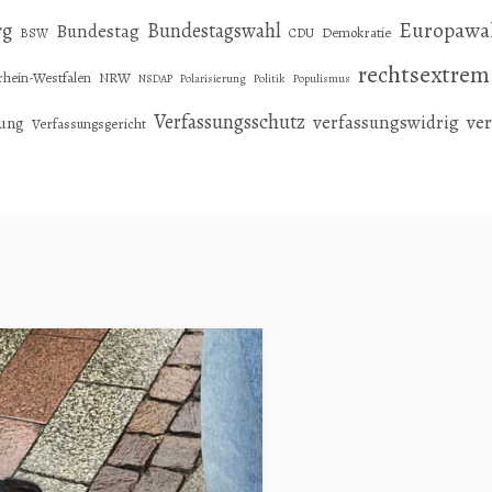
Europawa
rg
Bundestagswahl
Bundestag
Demokratie
BSW
CDU
rechtsextrem
hein-Westfalen
NRW
NSDAP
Polarisierung
Politik
Populismus
Verfassungsschutz
ve
verfassungswidrig
sung
Verfassungsgericht