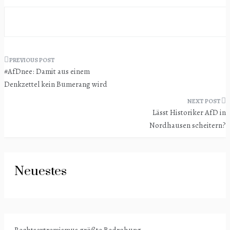
Beitragsnavigation
#AfDnee: Damit aus einem
Denkzettel kein Bumerang wird
Lässt Historiker AfD in
Nordhausen scheitern?
Neuestes
Rechtsextremismus größte Bedrohung