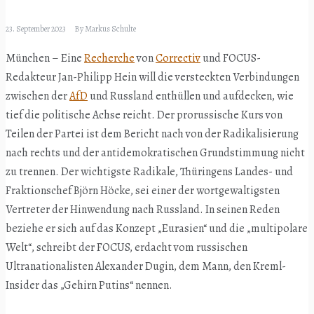
23. September 2023
By
Markus Schulte
München – Eine
Recherche
von
Correctiv
und FOCUS-
Redakteur Jan-Philipp Hein will die versteckten Verbindungen
zwischen der
AfD
und Russland enthüllen und aufdecken, wie
tief die politische Achse reicht. Der prorussische Kurs von
Teilen der Partei ist dem Bericht nach von der Radikalisierung
nach rechts und der antidemokratischen Grundstimmung nicht
zu trennen. Der wichtigste Radikale, Thüringens Landes- und
Fraktionschef Björn Höcke, sei einer der wortgewaltigsten
Vertreter der Hinwendung nach Russland. In seinen Reden
beziehe er sich auf das Konzept „Eurasien“ und die „multipolare
Welt“, schreibt der FOCUS, erdacht vom russischen
Ultranationalisten Alexander Dugin, dem Mann, den Kreml-
Insider das „Gehirn Putins“ nennen.