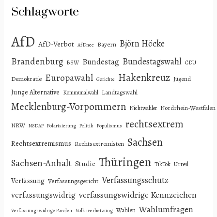
Schlagworte
AfD
Björn Höcke
AfD-Verbot
Bayern
AfDnee
Brandenburg
Bundestagswahl
Bundestag
BSW
CDU
Hakenkreuz
Europawahl
Demokratie
Jugend
Gerichte
Junge Alternative
Landtagswahl
Kommunalwahl
Mecklenburg-Vorpommern
Nordrhein-Westfalen
Nichtwähler
rechtsextrem
NRW
NSDAP
Polarisierung
Politik
Populismus
Sachsen
Rechtsextremismus
Rechtsextremisten
Thüringen
Sachsen-Anhalt
Studie
Urteil
TikTok
Verfassungsschutz
Verfassung
Verfassungsgericht
verfassungswidrige Kennzeichen
verfassungswidrig
Wahlumfragen
Wahlen
Verfassungswidrige Parolen
Volksverhetzung