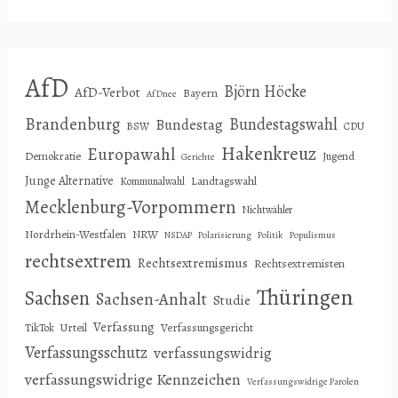
AfD
Björn Höcke
AfD-Verbot
Bayern
AfDnee
Brandenburg
Bundestagswahl
Bundestag
BSW
CDU
Hakenkreuz
Europawahl
Demokratie
Jugend
Gerichte
Junge Alternative
Landtagswahl
Kommunalwahl
Mecklenburg-Vorpommern
Nichtwähler
Nordrhein-Westfalen
NRW
NSDAP
Polarisierung
Politik
Populismus
rechtsextrem
Rechtsextremismus
Rechtsextremisten
Thüringen
Sachsen
Sachsen-Anhalt
Studie
Verfassung
Urteil
Verfassungsgericht
TikTok
Verfassungsschutz
verfassungswidrig
verfassungswidrige Kennzeichen
Verfassungswidrige Parolen