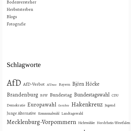
Bodenversteher
Herbststerben
Blogs
Fotografie
Schlagworte
AfD
Björn Höcke
AfD-Verbot
Bayern
AfDnee
Brandenburg
Bundestagswahl
Bundestag
BSW
CDU
Hakenkreuz
Europawahl
Demokratie
Jugend
Gerichte
Junge Alternative
Landtagswahl
Kommunalwahl
Mecklenburg-Vorpommern
Nordrhein-Westfalen
Nichtwähler