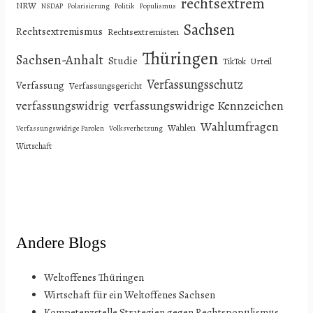
rechtsextrem
NRW
NSDAP
Polarisierung
Politik
Populismus
Sachsen
Rechtsextremismus
Rechtsextremisten
Thüringen
Sachsen-Anhalt
Studie
Urteil
TikTok
Verfassungsschutz
Verfassung
Verfassungsgericht
verfassungswidrige Kennzeichen
verfassungswidrig
Wahlumfragen
Wahlen
Verfassungswidrige Parolen
Volksverhetzung
Wirtschaft
Andere Blogs
Weltoffenes Thüringen
Wirtschaft für ein Weltoffenes Sachsen
Kompetenzstelle Strategien gegen Rechtspopulismus