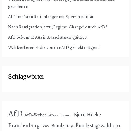
gescheitert
AfD im Osten Rattenfänger mit Sperrminorität
Nach Remigration jetzt „Regime-Change“ durch AfD?
AfD bekommt Aus in Ausschüssen quittiert
Wahlverlierer ist die von der AfD gelockte Jugend
Schlagwörter
AfD
Björn Höcke
AfD-Verbot
Bayern
AfDnee
Brandenburg
Bundestagswahl
Bundestag
BSW
CDU