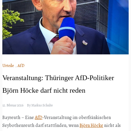
Urteile
,
AfD
Veranstaltung: Thüringer AfD-Politiker
Björn Höcke darf nicht reden
12. Februar 2026
By
Markus Schulte
Bayreuth – Eine
AfD
-Veranstaltung im oberfränkischen
Seybothenreuth darf stattfinden, wenn
Björn Höcke
nicht als