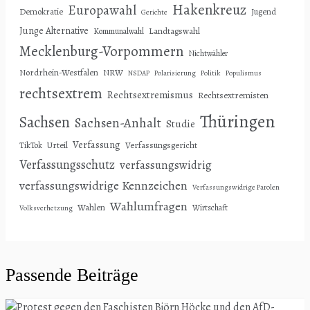
Hakenkreuz
Europawahl
Demokratie
Jugend
Gerichte
Junge Alternative
Landtagswahl
Kommunalwahl
Mecklenburg-Vorpommern
Nichtwähler
Nordrhein-Westfalen
NRW
NSDAP
Polarisierung
Politik
Populismus
rechtsextrem
Rechtsextremismus
Rechtsextremisten
Thüringen
Sachsen
Sachsen-Anhalt
Studie
Verfassung
Urteil
Verfassungsgericht
TikTok
Verfassungsschutz
verfassungswidrig
verfassungswidrige Kennzeichen
Verfassungswidrige Parolen
Wahlumfragen
Wahlen
Wirtschaft
Volksverhetzung
Passende Beiträge