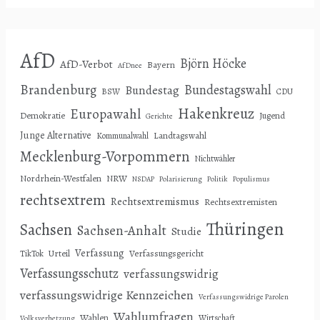
AfD
Björn Höcke
AfD-Verbot
Bayern
AfDnee
Brandenburg
Bundestagswahl
Bundestag
BSW
CDU
Hakenkreuz
Europawahl
Demokratie
Jugend
Gerichte
Junge Alternative
Landtagswahl
Kommunalwahl
Mecklenburg-Vorpommern
Nichtwähler
Nordrhein-Westfalen
NRW
NSDAP
Polarisierung
Politik
Populismus
rechtsextrem
Rechtsextremismus
Rechtsextremisten
Thüringen
Sachsen
Sachsen-Anhalt
Studie
Verfassung
Urteil
Verfassungsgericht
TikTok
Verfassungsschutz
verfassungswidrig
verfassungswidrige Kennzeichen
Verfassungswidrige Parolen
Wahlumfragen
Wahlen
Wirtschaft
Volksverhetzung