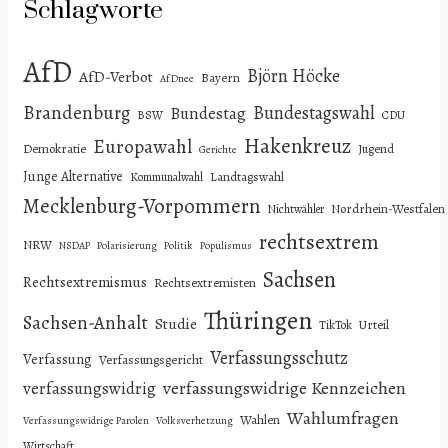
Schlagworte
AfD
Björn Höcke
AfD-Verbot
Bayern
AfDnee
Brandenburg
Bundestagswahl
Bundestag
BSW
CDU
Hakenkreuz
Europawahl
Demokratie
Jugend
Gerichte
Junge Alternative
Landtagswahl
Kommunalwahl
Mecklenburg-Vorpommern
Nordrhein-Westfalen
Nichtwähler
rechtsextrem
NRW
NSDAP
Polarisierung
Politik
Populismus
Sachsen
Rechtsextremismus
Rechtsextremisten
Thüringen
Sachsen-Anhalt
Studie
Urteil
TikTok
Verfassungsschutz
Verfassung
Verfassungsgericht
verfassungswidrige Kennzeichen
verfassungswidrig
Wahlumfragen
Wahlen
Verfassungswidrige Parolen
Volksverhetzung
Wirtschaft