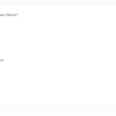
nter Druck?
rt