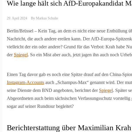
Wie lange hält sich AfD-Europakandidat M
29. April 2024
By
Markus Schulte
Berlin/Brüssel – Kein Tag, an dem es nicht eine neue Enthüllung 
Nachricht, die auch andere ereilen kann. Der AfD-Europa-Spitzenka
vielleicht der ein oder andere? Grund für das Verbot: Krah habe Nu
der
Spiegel
. So ein Mist aber auch, jetzt jagen ihn auch noch Urhebe
Einen Tag davor gab es noch eine Spitze drauf auf den China-Sp
Instagram-Accounts
auch „Schampus-Max“ genannt wird. Der mutma
seine Dienste dem BND angeboten, berichtet der
Spiegel
. Später 
Abgeordneten auch beim sächsischen Verfassungsschutz vorstellig 
sogar auf seiner Rundtour begleitet?
Berichterstattung über Maximilian Krah