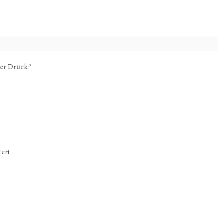
ter Druck?
tert