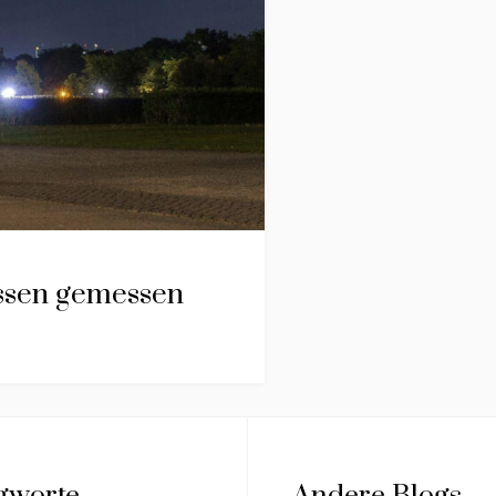
issen gemessen
gworte
Andere Blogs