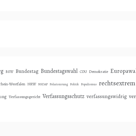
Europawa
rg
Bundestagswahl
Bundestag
Demokratie
BSW
CDU
rechtsextrem
hein-Westfalen
NRW
NSDAP
Polarisierung
Politik
Populismus
Verfassungsschutz
ve
verfassungswidrig
sung
Verfassungsgericht