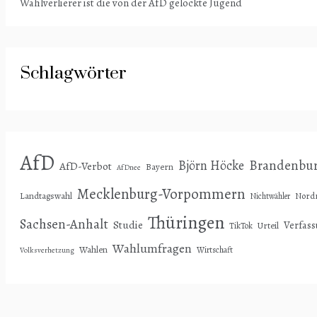
Wahlverlierer ist die von der AfD gelockte Jugend
Schlagwörter
AfD
Björn Höcke
Brandenbu
AfD-Verbot
Bayern
AfDnee
Mecklenburg-Vorpommern
Landtagswahl
Nordr
Nichtwähler
Thüringen
Sachsen-Anhalt
Studie
Verfas
Urteil
TikTok
Wahlumfragen
Wahlen
Wirtschaft
Volksverhetzung