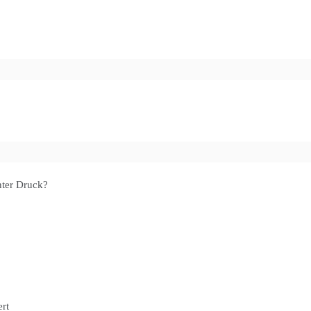
nter Druck?
rt