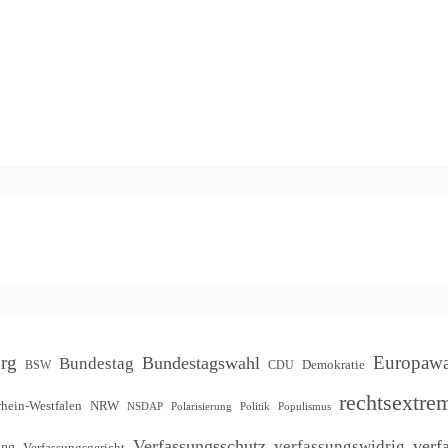
rg
Europawa
Bundestagswahl
Bundestag
Demokratie
BSW
CDU
rechtsextre
hein-Westfalen
NRW
NSDAP
Polarisierung
Politik
Populismus
Verfassungsschutz
verf
verfassungswidrig
ung
Verfassungsgericht