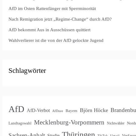
AfD im Osten Rattenfänger mit Sperrminorität
Nach Remigration jetzt „Regime-Change“ durch AfD?
AfD bekommt Aus in Ausschüssen quittiert
Wahlverlierer ist die von der AfD gelockte Jugend
Schlagwörter
AfD
Brandenbu
Björn Höcke
AfD-Verbot
Bayern
AfDnee
Mecklenburg-Vorpommern
Landtagswahl
Nordr
Nichtwähler
Thüringen
Sachsen-Anhalt
Studie
Verfass
Urteil
TikTok