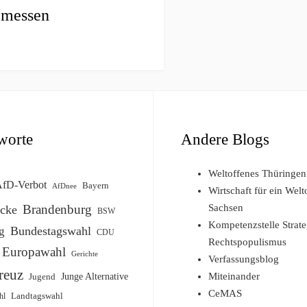
emessen
worte
Andere Blogs
Weltoffenes Thüringen
fD-Verbot
Bayern
AfDnee
Wirtschaft für ein Welt
Brandenburg
Sachsen
cke
BSW
Kompetenzstelle Strat
Bundestagswahl
g
CDU
Rechtspopulismus
Europawahl
Gerichte
Verfassungsblog
reuz
Miteinander
Jugend
Junge Alternative
CeMAS
Landtagswahl
hl