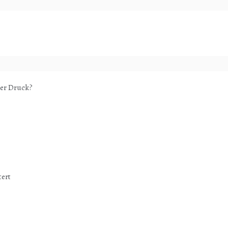
ter Druck?
tert