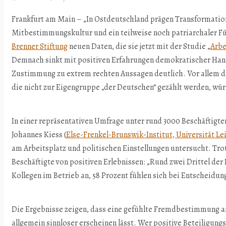
Frankfurt am Main – „In Ostdeutschland prägen Transformation
Mitbestimmungskultur und ein teilweise noch patriarchaler Füh
Brenner Stiftung
neuen Daten, die sie jetzt mit der Studie „
Arbe
Demnach sinkt mit positiven Erfahrungen demokratischer Han
Zustimmung zu extrem rechten Aussagen deutlich. Vor allem di
die nicht zur Eigengruppe „der Deutschen“ gezählt werden, wür
In einer repräsentativen Umfrage unter rund 3000 Beschäftigt
Johannes Kiess (
Else-Frenkel-Brunswik-Institut, Universität Le
am Arbeitsplatz und politischen Einstellungen untersucht. Tro
Beschäftigte von positiven Erlebnissen: „Rund zwei Drittel de
Kollegen im Betrieb an, 58 Prozent fühlen sich bei Entscheidun
Die Ergebnisse zeigen, dass eine gefühlte Fremdbestimmung a
allgemein sinnloser erscheinen lässt. Wer positive Beteiligun