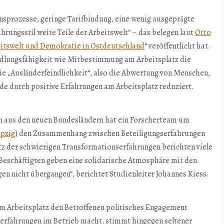
sprozesse, geringe Tarifbindung, eine wenig ausgeprägte
rungsstil weite Teile der Arbeitswelt“ – das belegen laut
Otto
itswelt und Demokratie in Ostdeutschland
“ veröffentlicht hat.
dlungsfähigkeit wie Mitbestimmung am Arbeitsplatz die
e „Ausländerfeindlichkeit“, also die Abwertung von Menschen,
de durch positive Erfahrungen am Arbeitsplatz reduziert.
en aus den neuen Bundesländern hat ein Forscherteam um
ipzig
) den Zusammenhang zwischen Beteiligungserfahrungen
tz der schwierigen Transformationserfahrungen berichten viele
r Beschäftigten geben eine solidarische Atmosphäre mit den
gen nicht übergangen“, berichtet Studienleiter Johannes Kiess.
m Arbeitsplatz den Betroffenen politisches Engagement
gserfahrungen im Betrieb macht, stimmt hingegen seltener