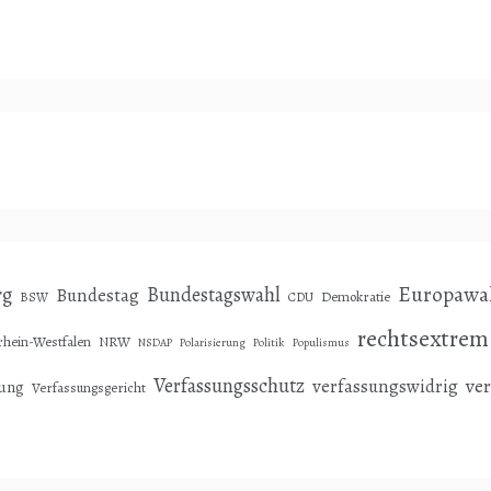
Europawa
rg
Bundestagswahl
Bundestag
Demokratie
BSW
CDU
rechtsextrem
hein-Westfalen
NRW
NSDAP
Polarisierung
Politik
Populismus
Verfassungsschutz
ve
verfassungswidrig
sung
Verfassungsgericht