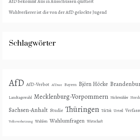
AfD bekommt Aus in Ausschüssen quittiert
Wahlverlierer ist die von der AfD gelockte Jugend
Schlagwörter
AfD
Björn Höcke
Brandenbu
AfD-Verbot
Bayern
AfDnee
Mecklenburg-Vorpommern
Landtagswahl
Nordr
Nichtwähler
Thüringen
Sachsen-Anhalt
Studie
Verfas
Urteil
TikTok
Wahlumfragen
Wahlen
Wirtschaft
Volksverhetzung